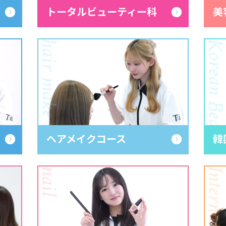
トータルビューティー科
美
hair make
Korean Bea
ヘアメイクコース
韓
nail