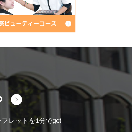
eauty
際ビューティーコース
ら
フレットを1分でget