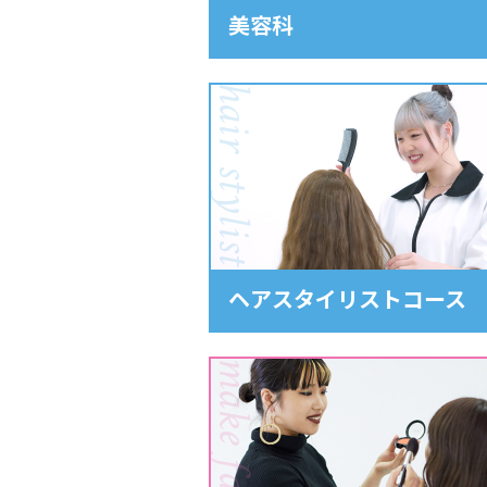
美容科
hair stylist
ヘアスタイリストコース
make fashion