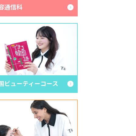
容通信科
uty
国ビューティーコース