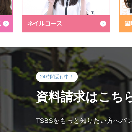
International B
ス
ネイルコース
国
24時間受付中！
資料請求はこち
TSBSをもっと知りたい方へ
パン